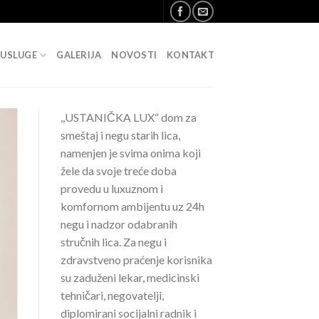
 USLUGE
GALERIJA
NOVOSTI
KONTAKT
,,USTANIČKA LUX“ dom za
smeštaj i negu starih lica,
namenjen je svima onima koji
žele da svoje treće doba
provedu u luxuznom i
komfornom ambijentu uz 24h
negu i nadzor odabranih
stručnih lica. Za negu i
zdravstveno praćenje korisnika
su zaduženi lekar, medicinski
tehničari, negovatelji,
diplomirani socijalni radnik i