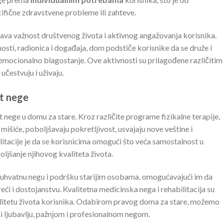
cifične zdravstvene probleme ili zahteve.
va važnost društvenog života i aktivnog angažovanja korisnika.
sti, radionica i događaja, dom podstiče korisnike da se druže i
za emocionalno blagostanje. Ove aktivnosti su prilagođene različitim
čestvuju i uživaju.
nt nege
 nege u domu za stare. Kroz različite programe fizikalne terapije,
u mišiće, poboljšavaju pokretljivost, usvajaju nove veštine i
litacije je da se korisnicima omogući što veća samostalnost u
ljšanje njihovog kvaliteta života.
uhvatnu negu i podršku starijim osobama, omogućavajući im da
eći i dostojanstvu. Kvalitetna medicinska nega i rehabilitacija su
valitetu života korisnika. Odabirom pravog doma za stare, možemo
ni ljubavlju, pažnjom i profesionalnom negom.