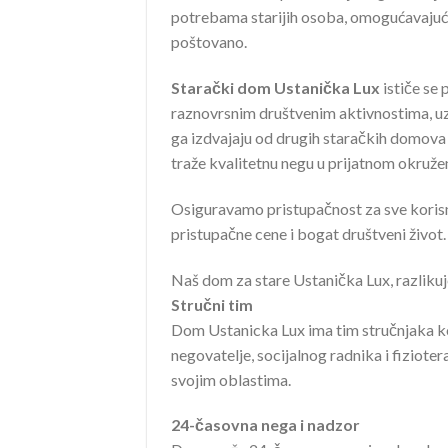
potrebama starijih osoba, omogućavajući i
poštovano.
Starački dom Ustanička Lux
ističe se 
raznovrsnim društvenim aktivnostima, uz
ga izdvajaju od drugih staračkih domova 
traže kvalitetnu negu u prijatnom okružen
Osiguravamo pristupačnost za sve korisn
pristupačne cene i bogat društveni život.
Naš dom za stare Ustanička Lux, razliku
Stručni tim
Dom Ustanicka Lux ima tim stručnjaka koji
negovatelje, socijalnog radnika i fizio
svojim oblastima.
24-časovna nega i nadzor