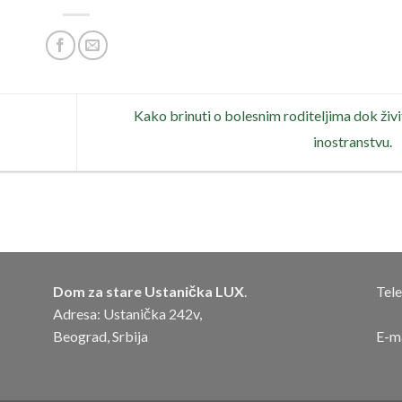
Kako brinuti o bolesnim roditeljima dok živi
inostranstvu.
Dom za stare Ustanička LUX
.
Tele
Adresa: Ustanička 242v,
Beograd, Srbija
E-m