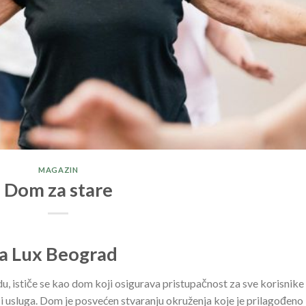
MAGAZIN
Dom za stare
ka Lux Beograd
, ističe se kao dom koji osigurava pristupačnost za sve korisnike
 i usluga. Dom je posvećen stvaranju okruženja koje je prilagođeno