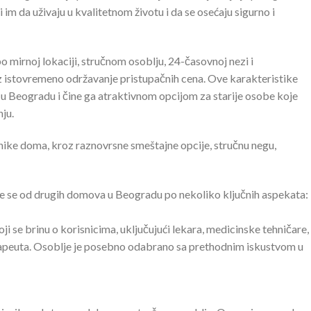
m da uživaju u kvalitetnom životu i da se osećaju sigurno i
po mirnoj lokaciji, stručnom osoblju, 24-časovnoj nezi i
 istovremeno održavanje pristupačnih cena. Ove karakteristike
u Beogradu i čine ga atraktivnom opcijom za starije osobe koje
ju.
ike doma, kroz raznovrsne smeštajne opcije, stručnu negu,
je se od drugih domova u Beogradu po nekoliko ključnih aspekata:
 se brinu o korisnicima, uključujući lekara, medicinske tehničare,
terapeuta. Osoblje je posebno odabrano sa prethodnim iskustvom u