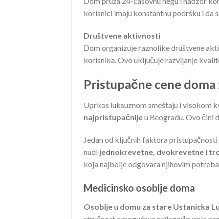
Dom pruža 24-časovnu negu i nadzor kor
korisnici imaju konstantnu podršku i da s
Društvene aktivnosti
Dom organizuje raznolike društvene aktiv
korisnika. Ovo uključuje razvijanje kvalit
Pristupačne cene doma 
Uprkos luksuznom smeštaju i visokom kv
najpristupačnije
u Beogradu. Ovo čini d
Jedan od ključnih faktora pristupačnost
nudi
jednokrevetne, dvokrevetne i t
koja najbolje odgovara njihovim potreba
Medicinsko osoblje doma
Osoblje u domu za stare Ustanicka Lu
stručnost omogućava prilagođavanje n