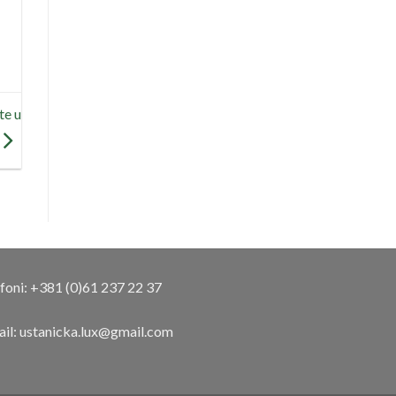
te u
foni:
+381 (0)61 237 22 37
ail:
ustanicka.lux@gmail.com