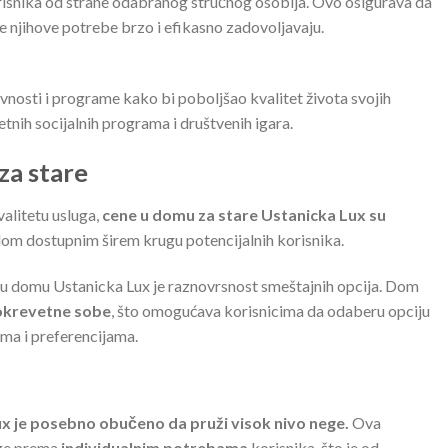
isnika od strane odabranog stručnog osoblja. Ovo osigurava da
e njihove potrebe brzo i efikasno zadovoljavaju.
nosti i programe kako bi poboljšao kvalitet života svojih
etnih socijalnih programa i društvenih igara.
za stare
alitetu usluga,
cene u domu za stare Ustanicka Lux su
om dostupnim širem krugu potencijalnih korisnika.
i u domu Ustanicka Lux je raznovrsnost smeštajnih opcija. Dom
rokrevetne sobe
, što omogućava korisnicima da odaberu opciju
ma i preferencijama.
x je posebno obučeno da pruži visok nivo nege.
Ova
ege prema
individualnim potrebama
korisnika, što je od