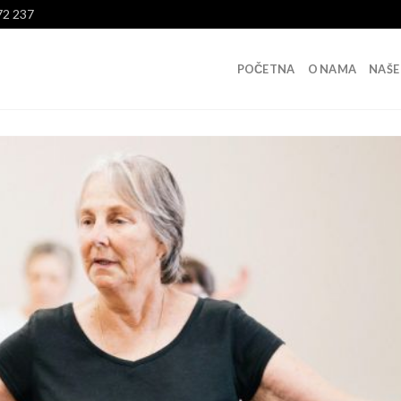
72 237
POČETNA
O NAMA
NAŠE