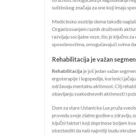
suštinskog značaja za one koji imaju spe
Medicinsko osoblje doma takođe naglaša
Organizovanjem raznih društvenih aktivno
razvijaju socijalne veze, što je ključno 
sposobnostima, omogućavajući svima da u
Rehabilitacija je važan segme
Rehabilitacija
je još jedan važan segment
ergoterapije i logopedije, korisnici jačaj
održavaju mentalnu aktivnost. Cilj rehabi
obavljanju svakodnevnih aktivnosti i pobo
Dom za stare Ustanicka Lux pruža sveob
provedu svoje zlatne godine u zdravlju, sr
ključni faktori koji doprinose boljem k
obezbediti da naši najmiliji budu okruže