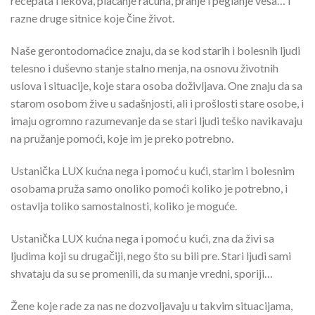
recepata i lekova, plaćanje računa, pranje i peglanje veša… i
razne druge sitnice koje čine život.
Naše gerontodomaćice znaju, da se kod starih i bolesnih ljudi
telesno i duševno stanje stalno menja, na osnovu životnih
uslova i situacije, koje stara osoba doživljava. One znaju da sa
starom osobom žive u sadašnjosti, ali i prošlosti stare osobe, i
imaju ogromno razumevanje da se stari ljudi teško navikavaju
na pružanje pomoći, koje im je preko potrebno.
Ustanička LUX kućna nega i pomoć u kući, starim i bolesnim
osobama pruža samo onoliko pomoći koliko je potrebno, i
ostavlja toliko samostalnosti, koliko je moguće.
Ustanička LUX kućna nega i pomoć u kući, zna da živi sa
ljudima koji su drugačiji, nego što su bili pre. Stari ljudi sami
shvataju da su se promenili, da su manje vredni, sporiji…
Žene koje rade za nas ne dozvoljavaju u takvim situacijama,