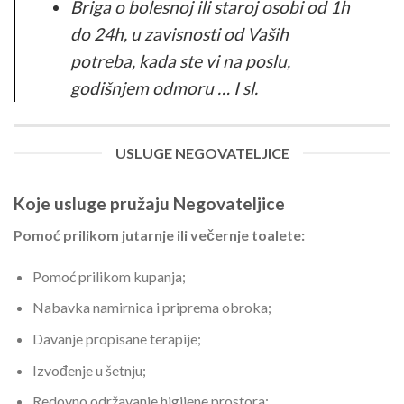
Briga o bolesnoj ili staroj osobi od 1h
do 24h, u zavisnosti od Vaših
potreba, kada ste vi na poslu,
godišnjem odmoru … I sl.
USLUGE NEGOVATELJICE
Koje usluge pružaju Negovateljice
Pomoć prilikom jutarnje ili večernje toalete:
Pomoć prilikom kupanja;
Nabavka namirnica i priprema obroka;
Davanje propisane terapije;
Izvođenje u šetnju;
Redovno održavanje higijene prostora;