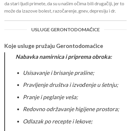
da stari ljudi primete, da su u našim očima bili drugačiji, jer to
može da izazove bolest, razočarenje, gnev, depresiju i dr.
USLUGE GERONTODOMAĆICE
Koje usluge pružaju Gerontodomaćice
Nabavka namirnica i priprema obroka:
Usisavanje i brisanje prašine;
Pravljenje društva i izvođenje u šetnju;
Pranje i peglanje veša;
Redovno održavanje higijene prostora;
Odlazak po recepte i lekove;