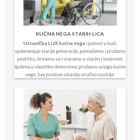
KUĆNA NEGA STARIH LICA
Ustanička LUX kućna nega
i pomoć u kući,
oplemenjuje starije generacije, pomažemo i pružamo
podršku, brinemo se i staramo o starim i bolesnim
ljudima u vlastitim domovima, pružamo uslugu kućne
nege. Sve poslove obavlja stručno osoblje.