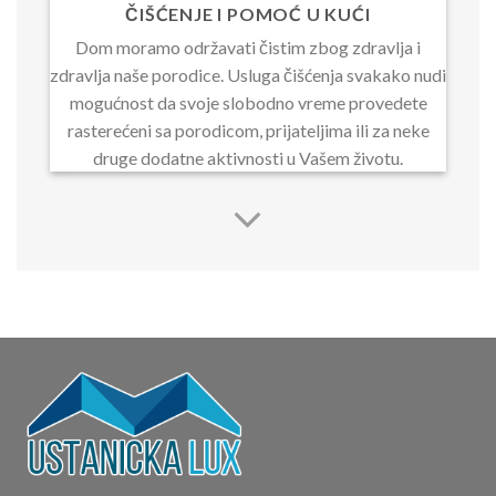
ČIŠĆENJE I POMOĆ U KUĆI
Dom moramo održavati čistim zbog zdravlja i
zdravlja naše porodice. Usluga čišćenja svakako nudi
mogućnost da svoje slobodno vreme provedete
rasterećeni sa porodicom, prijateljima ili za neke
druge dodatne aktivnosti u Vašem životu.