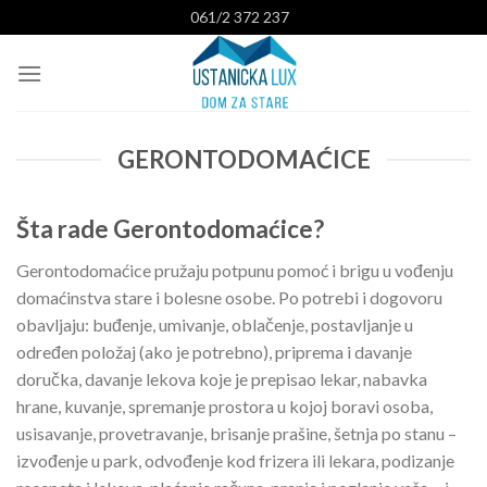
Skip
061/2 372 237
to
content
GERONTODOMAĆICE
Šta rade Gerontodomaćice?
Gerontodomaćice pružaju potpunu pomoć i brigu u vođenju
domaćinstva stare i bolesne osobe. Po potrebi i dogovoru
obavljaju: buđenje, umivanje, oblačenje, postavljanje u
određen položaj (ako je potrebno), priprema i davanje
doručka, davanje lekova koje je prepisao lekar, nabavka
hrane, kuvanje, spremanje prostora u kojoj boravi osoba,
usisavanje, provetravanje, brisanje prašine, šetnja po stanu –
izvođenje u park, odvođenje kod frizera ili lekara, podizanje